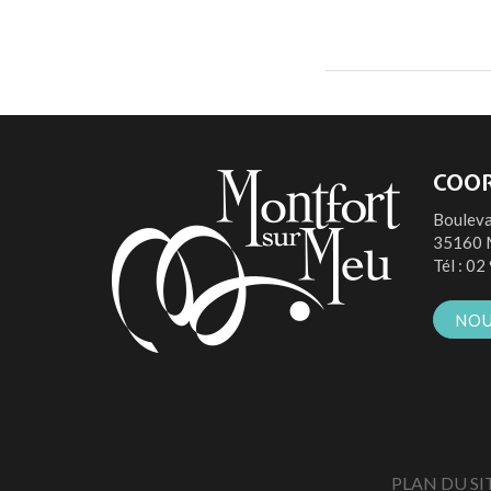
COO
Bouleva
35160 
Tél :
02 
NOU
PLAN DU SI