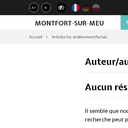
Gestion des traceurs
A+
A-
MONTFORT
-
SUR
-
MEU
Accueil
Articles by: ateliersmontfortais
Auteur/au
Aucun rés
Il semble que no
recherche peut p