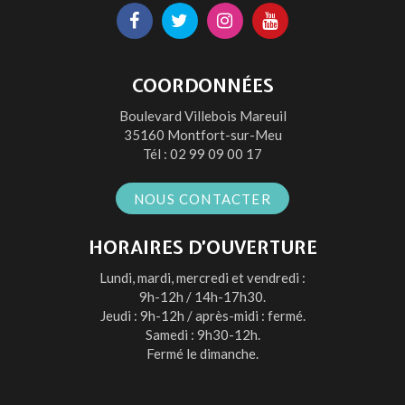
Lien
Lien
Lien
Lien
vers
vers
vers
vers
le
le
le
la
COORDONNÉES
compte
compte
compte
chaîne
Boulevard Villebois Mareuil
Facebook
Twitter
Instagram
Youtube
35160 Montfort-sur-Meu
Tél :
02 99 09 00 17
NOUS CONTACTER
HORAIRES D’OUVERTURE
Lundi, mardi, mercredi et vendredi :
9h-12h / 14h-17h30.
Jeudi : 9h-12h / après-midi : fermé.
Samedi : 9h30-12h.
Fermé le dimanche.