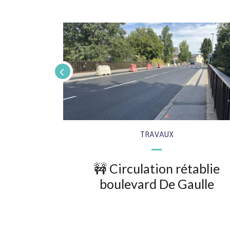
TRAVAUX
optez les
🚧 Circulation rétablie
 !
boulevard De Gaulle