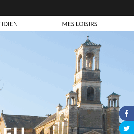
IDIEN
MES LOISIRS
Li
EU
ve
Li