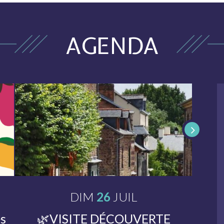
AGENDA
DIM
26
Le
JUIL
LET
és
🌿VISITE DÉCOUVERTE
🌿