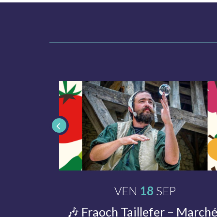
ÛT
VEN
18
Le
SEP
TEMBRE
 RUES
🎶 Fraoch Taillefer – March