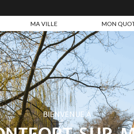
MA VILLE
MON QUOT
BIENVENUE À
NTFORT
-
SUR
-
M