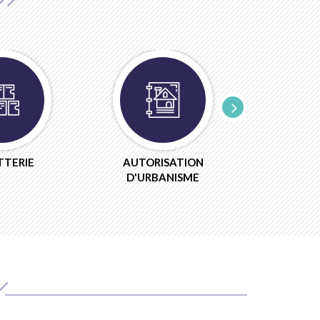
TTERIE
AUTORISATION
PORTAIL CI
D'URBANISME
MUNI