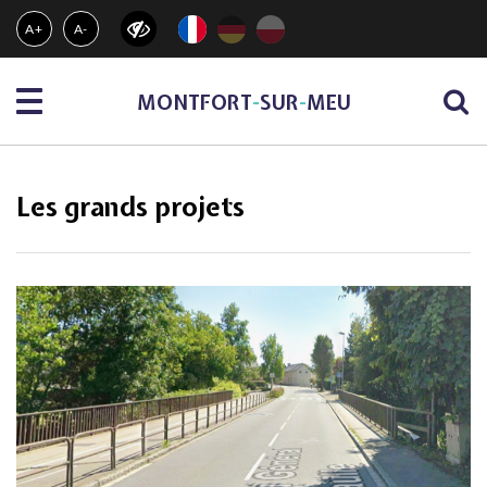
Gestion des traceurs
A+
A-
Menu
MONTFORT
-
SUR
-
MEU
Les grands projets