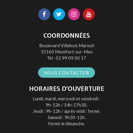
Lien
Lien
Lien
Lien
vers
vers
vers
vers
le
le
le
la
COORDONNÉES
compte
compte
compte
chaîne
Boulevard Villebois Mareuil
Facebook
Twitter
Instagram
Youtube
35160 Montfort-sur-Meu
Tél :
02 99 09 00 17
NOUS CONTACTER
HORAIRES D’OUVERTURE
Lundi, mardi, mercredi et vendredi :
9h-12h / 14h-17h30.
Jeudi : 9h-12h / après-midi : fermé.
Samedi : 9h30-12h.
Fermé le dimanche.