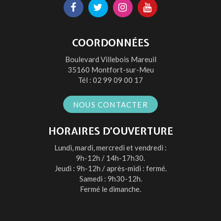
Lien
Lien
Lien
Lien
vers
vers
vers
vers
le
le
le
la
COORDONNÉES
compte
compte
compte
chaîne
Boulevard Villebois Mareuil
Facebook
Twitter
Instagram
Youtube
35160 Montfort-sur-Meu
Tél :
02 99 09 00 17
NOUS CONTACTER
HORAIRES D’OUVERTURE
Lundi, mardi, mercredi et vendredi :
9h-12h / 14h-17h30.
Jeudi : 9h-12h / après-midi : fermé.
Samedi : 9h30-12h.
Fermé le dimanche.