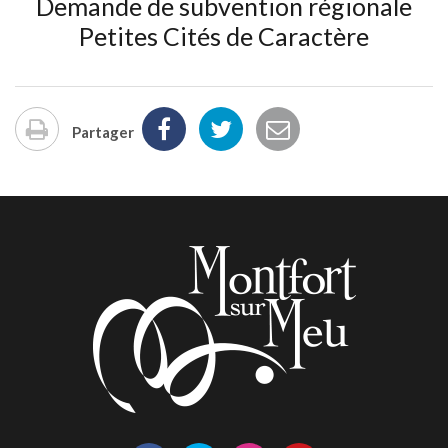
Demande de subvention régionale
Petites Cités de Caractère
Partager
Imprimer
la
page