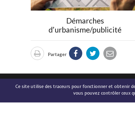
Démarches
d’urbanisme/publicité
Partager
Imprimer
la
page
Ce site utilise des traceurs pour fonctionner et obtenir des
COO
vous pouvez contrôler ceux q
Bouleva
35160 
Tél :
02 
NOU