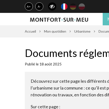
Gestion des traceurs
A+
A-
MONTFORT
-
SUR
-
MEU
Accueil
Mon quotidien
Urbanisme
Docume
Documents réglem
Publié le 18 août 2025
Découvrez sur cette page les différents
l’urbanisme sur la commune : ce qu’il est 
rénovation ou travaux, en fonction des d
Sur cette page :