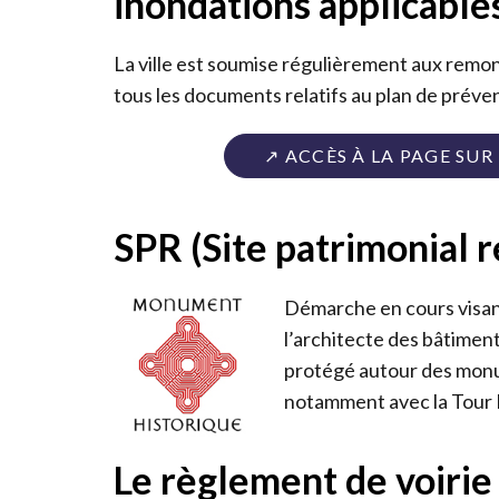
inondations applicables
La ville est soumise régulièrement aux remo
tous les documents relatifs au plan de préve
↗️ ACCÈS À LA PAGE SU
SPR (Site patrimonial 
Démarche en cours visant
l’architecte des bâtimen
protégé autour des monu
notamment avec la Tour P
Le règlement de voirie