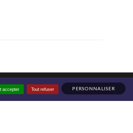
PERSONNALISER
t accepter
Tout refuser
MONTFORT COMMUNAUTÉ
OFFICE DE TOURISME
VILLES ET VILLAGES FLEURIS