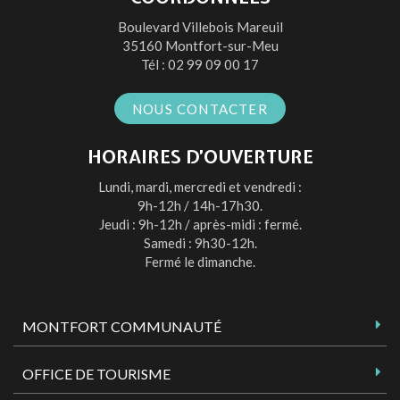
compte
compte
compte
chaîne
Boulevard Villebois Mareuil
Facebook
Twitter
Instagram
Youtube
35160 Montfort-sur-Meu
Tél :
02 99 09 00 17
NOUS CONTACTER
HORAIRES D’OUVERTURE
Lundi, mardi, mercredi et vendredi :
9h-12h / 14h-17h30.
Jeudi : 9h-12h / après-midi : fermé.
Samedi : 9h30-12h.
Fermé le dimanche.
MONTFORT COMMUNAUTÉ
OFFICE DE TOURISME