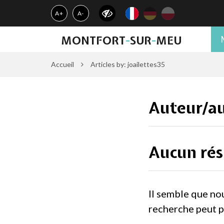
Gestion des traceurs
A+
A-
MONTFORT
-
SUR
-
MEU
Accueil
Articles by: joailettes35
Auteur/au
Aucun rés
Il semble que no
recherche peut p