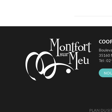
COO
Bouleva
35160 
Tél :
02 
NOU
PLAN DU SI