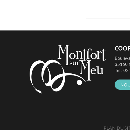
COO
Bouleva
35160 
Tél :
02 
NOU
PLAN DU SI