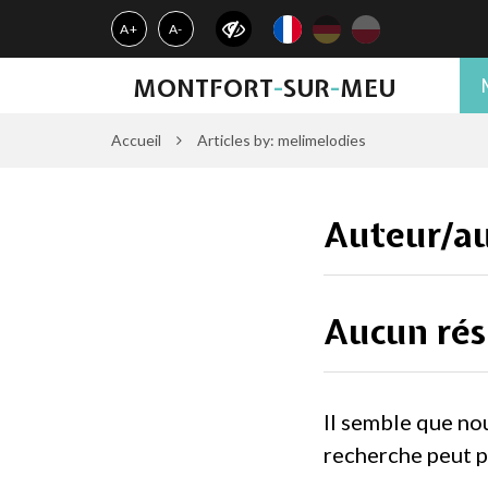
Gestion des traceurs
A+
A-
MONTFORT
-
SUR
-
MEU
Accueil
Articles by: melimelodies
Auteur/au
Aucun rés
Il semble que no
recherche peut p