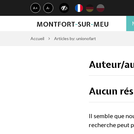
Gestion des traceurs
A+
A-
MONTFORT
-
SUR
-
MEU
Accueil
Articles by: unionofart
Auteur/au
Aucun rés
Il semble que no
recherche peut p