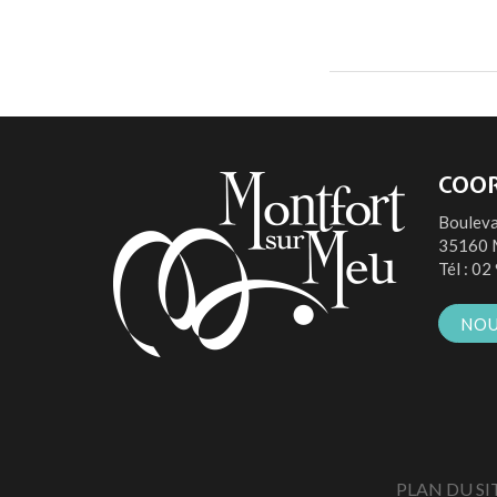
COO
Bouleva
35160 
Tél :
02 
NOU
PLAN DU SI