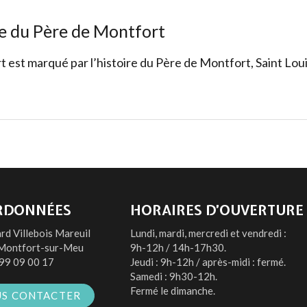
e du Père de Montfort
 est marqué par l’histoire du Père de Montfort, Saint Lou
RDONNÉES
HORAIRES D’OUVERTURE
rd Villebois Mareuil
Lundi, mardi, mercredi et vendredi :
Montfort-sur-Meu
9h-12h / 14h-17h30.
99 09 00 17
Jeudi : 9h-12h / après-midi : fermé.
Samedi : 9h30-12h.
Fermé le dimanche.
S CONTACTER