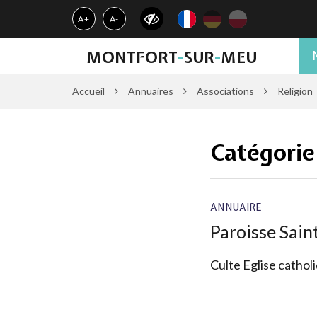
Gestion des traceurs
A+
A-
MONTFORT
-
SUR
-
MEU
Accueil
Annuaires
Associations
Religion
Catégorie
ANNUAIRE
Paroisse Sain
Culte Eglise cathol