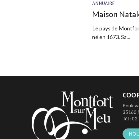
ANNUAIRE
Maison Natal
Le pays de Montfort
né en 1673. Sa...
COO
Bouleva
35160 
Tél :
02 
NOU