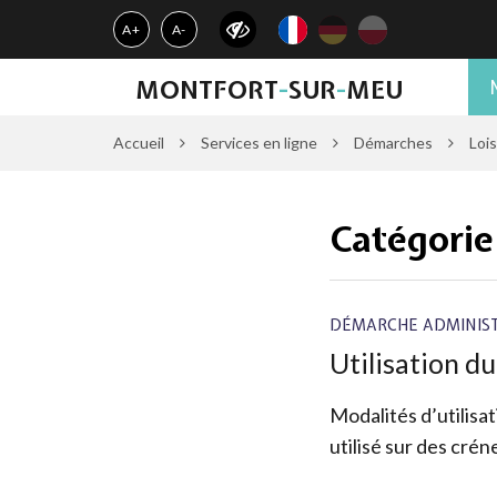
Gestion des traceurs
A+
A-
MONTFORT
-
SUR
-
MEU
Accueil
Services en ligne
Démarches
Lois
Catégorie
DÉMARCHE ADMINIST
Utilisation d
Modalités d’utilisa
utilisé sur des créne