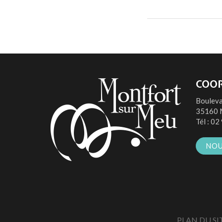
COO
Bouleva
35160 
Tél :
02 
NOU
PLAN DU SI