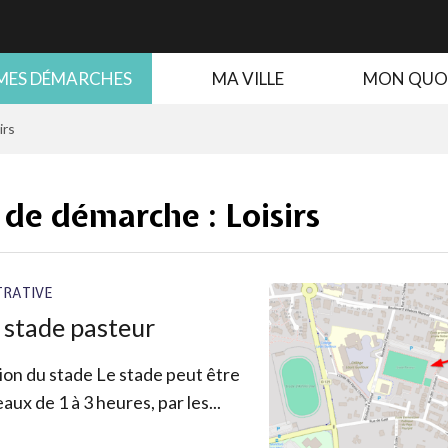
MES DÉMARCHES
MA VILLE
MON QUO
irs
 de démarche :
Loisirs
RATIVE
u stade pasteur
tion du stade Le stade peut être
aux de 1 à 3 heures, par les...