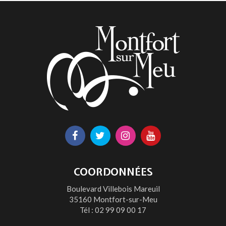
page
Lien
Lien
Lien
Lien
vers
vers
vers
vers
le
le
le
la
COORDONNÉES
compte
compte
compte
chaîne
Boulevard Villebois Mareuil
Facebook
Twitter
Instagram
Youtube
35160 Montfort-sur-Meu
Tél :
02 99 09 00 17