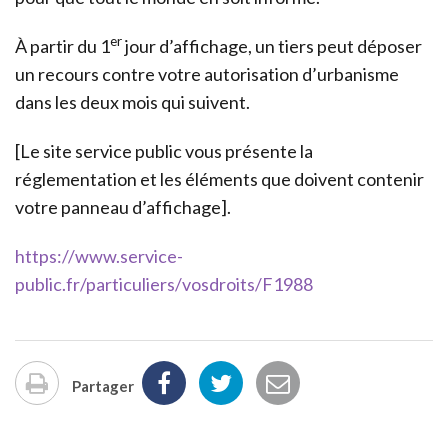
er
À partir du 1
jour d’affichage, un tiers peut déposer
un recours contre votre autorisation d’urbanisme
dans les deux mois qui suivent.
[Le site service public vous présente la
réglementation et les éléments que doivent contenir
votre panneau d’affichage].
https://www.service-
public.fr/particuliers/vosdroits/F1988
Partager
Imprimer
la