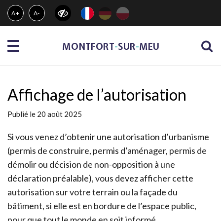
Gestion des traceurs
A+
A-
Menu
MONTFORT
-
SUR
-
MEU
Affichage de l’autorisation
Publié le 20 août 2025
Si vous venez d’obtenir une autorisation d’urbanisme
(permis de construire, permis d’aménager, permis de
démolir ou décision de non-opposition à une
déclaration préalable), vous devez afficher cette
autorisation sur votre terrain ou la façade du
bâtiment, si elle est en bordure de l’espace public,
pour que tout le monde en soit informé.