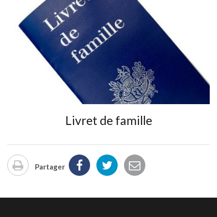
Livret de famille
Partager
Imprimer
la
page