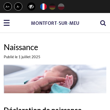
Gestion des traceurs
A+
A-
Menu
MONTFORT
-
SUR
-
MEU
Naissance
Publié le 1 juillet 2025
Déclaration de naissance