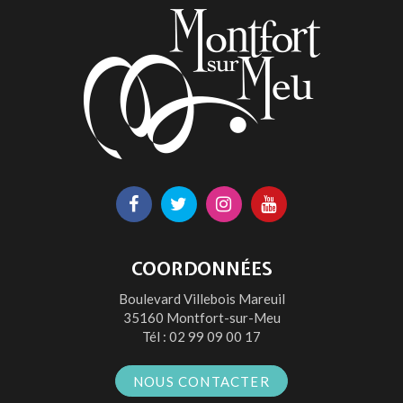
Lien
Lien
Lien
Lien
vers
vers
vers
vers
le
le
le
la
COORDONNÉES
compte
compte
compte
chaîne
Boulevard Villebois Mareuil
Facebook
Twitter
Instagram
Youtube
35160 Montfort-sur-Meu
Tél :
02 99 09 00 17
NOUS CONTACTER