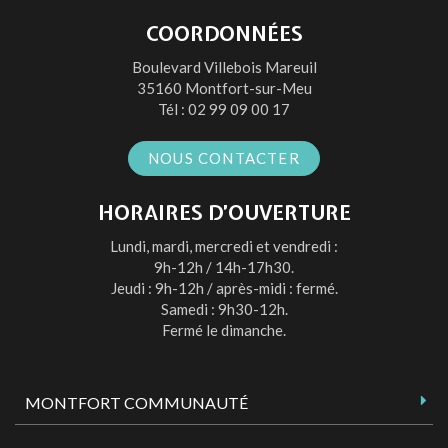
vers
vers
vers
vers
le
le
le
la
COORDONNÉES
compte
compte
compte
chaîne
Boulevard Villebois Mareuil
Facebook
Twitter
Instagram
Youtube
35160 Montfort-sur-Meu
Tél :
02 99 09 00 17
NOUS CONTACTER
HORAIRES D’OUVERTURE
Lundi, mardi, mercredi et vendredi :
9h-12h / 14h-17h30.
Jeudi : 9h-12h / après-midi : fermé.
Samedi : 9h30-12h.
Fermé le dimanche.
MONTFORT COMMUNAUTÉ