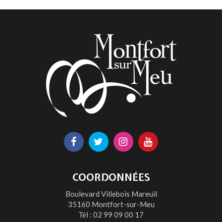
la
page
Lien
Lien
Lien
Lien
vers
vers
vers
vers
le
le
le
la
COORDONNÉES
compte
compte
compte
chaîne
Boulevard Villebois Mareuil
Facebook
Twitter
Instagram
Youtube
35160 Montfort-sur-Meu
Tél :
02 99 09 00 17