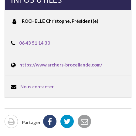
ROCHELLE Christophe
,
Président(e)
06 43 51 14 30
https://www.archers-broceliande.com/
Nous contacter
Partager
Imprimer