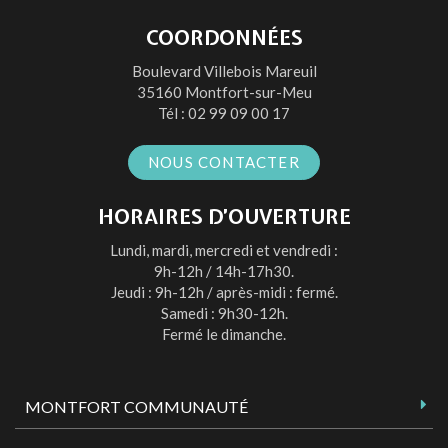
vers
vers
vers
vers
le
le
le
la
COORDONNÉES
compte
compte
compte
chaîne
Boulevard Villebois Mareuil
Facebook
Twitter
Instagram
Youtube
35160 Montfort-sur-Meu
Tél :
02 99 09 00 17
NOUS CONTACTER
HORAIRES D’OUVERTURE
Lundi, mardi, mercredi et vendredi :
9h-12h / 14h-17h30.
Jeudi : 9h-12h / après-midi : fermé.
Samedi : 9h30-12h.
Fermé le dimanche.
MONTFORT COMMUNAUTÉ