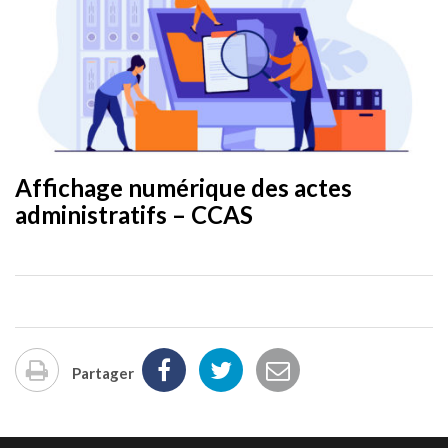
Affichage numérique des actes
administratifs – CCAS
Partager
Imprimer
la