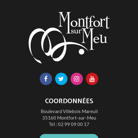
page
Lien
Lien
Lien
Lien
vers
vers
vers
vers
le
le
le
la
COORDONNÉES
compte
compte
compte
chaîne
Boulevard Villebois Mareuil
Facebook
Twitter
Instagram
Youtube
35160 Montfort-sur-Meu
Tél :
02 99 09 00 17