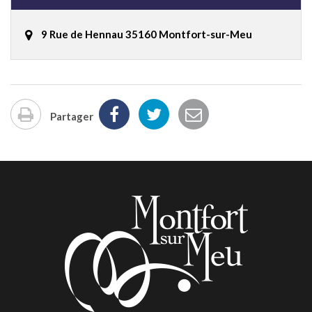
9 Rue de Hennau 35160 Montfort-sur-Meu
Partager
Imprimer
la
page