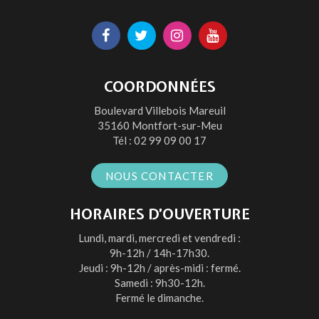
Lien
Lien
Lien
Lien
vers
vers
vers
vers
le
le
le
la
COORDONNÉES
compte
compte
compte
chaîne
Boulevard Villebois Mareuil
Facebook
Twitter
Instagram
Youtube
35160 Montfort-sur-Meu
Tél :
02 99 09 00 17
NOUS CONTACTER
HORAIRES D’OUVERTURE
Lundi, mardi, mercredi et vendredi :
9h-12h / 14h-17h30.
Jeudi : 9h-12h / après-midi : fermé.
Samedi : 9h30-12h.
Fermé le dimanche.