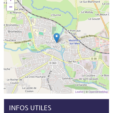
−
Leaflet
| ©
OpenStreetMap
INFOS UTILES