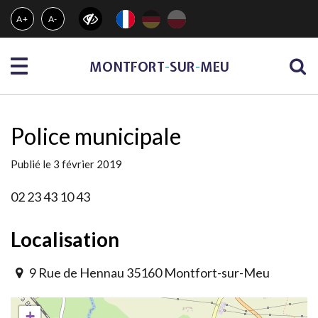
Gestion des traceurs
A+
A-
Menu
MONTFORT
-
SUR
-
MEU
Police municipale
Publié le 3 février 2019
02 23 43 10 43
Localisation
9 Rue de Hennau 35160 Montfort-sur-Meu
+