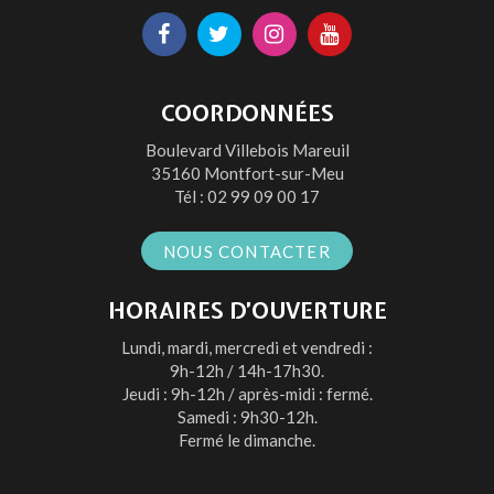
Lien
Lien
Lien
Lien
vers
vers
vers
vers
le
le
le
la
COORDONNÉES
compte
compte
compte
chaîne
Boulevard Villebois Mareuil
Facebook
Twitter
Instagram
Youtube
35160 Montfort-sur-Meu
Tél :
02 99 09 00 17
NOUS CONTACTER
HORAIRES D’OUVERTURE
Lundi, mardi, mercredi et vendredi :
9h-12h / 14h-17h30.
Jeudi : 9h-12h / après-midi : fermé.
Samedi : 9h30-12h.
Fermé le dimanche.