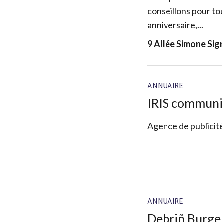
conseillons pour t
anniversaire,...
9 Allée Simone Si
ANNUAIRE
IRIS communi
Agence de publicit
ANNUAIRE
Debriñ Burge