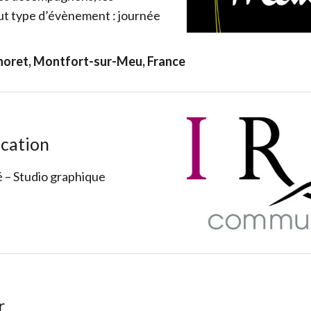
out type d’évènement : journée
gnoret, Montfort-sur-Meu, France
cation
é – Studio graphique
r