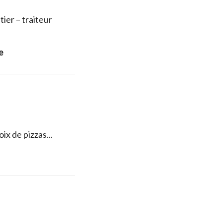
tier – traiteur
e
ix de pizzas...