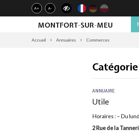
Gestion des traceurs
A+
A-
MONTFORT
-
SUR
-
MEU
Accueil
Annuaires
Commerces
Catégorie
ANNUAIRE
Utile
Horaires : – Du lun
2 Rue de la Tanne