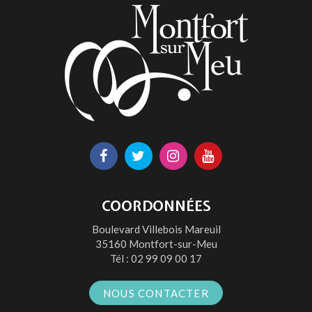
Lien
Lien
Lien
Lien
vers
vers
vers
vers
le
le
le
la
COORDONNÉES
compte
compte
compte
chaîne
Boulevard Villebois Mareuil
Facebook
Twitter
Instagram
Youtube
35160 Montfort-sur-Meu
Tél :
02 99 09 00 17
NOUS CONTACTER