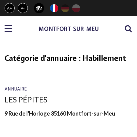
Gestion des traceurs
A+
A-
Menu
MONTFORT
-
SUR
-
MEU
Catégorie d'annuaire :
Habillement
ANNUAIRE
LES PÉPITES
9 Rue de l'Horloge 35160 Montfort-sur-Meu