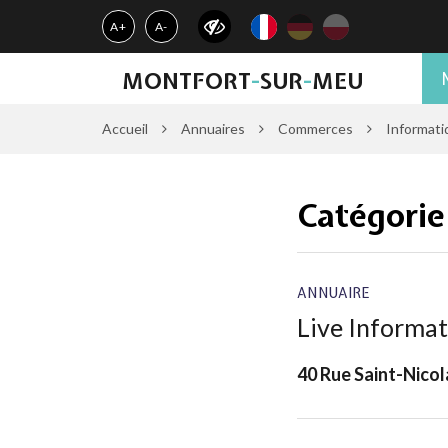
Gestion des traceurs
A+
A-
MONTFORT
-
SUR
-
MEU
Accueil
Annuaires
Commerces
Informati
Catégorie
ANNUAIRE
Live Informa
40 Rue Saint-Nico