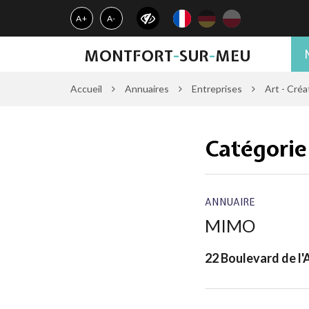
Gestion des traceurs
A+
A-
MONTFORT
-
SUR
-
MEU
Accueil
Annuaires
Entreprises
Art - Créa
Catégorie
ANNUAIRE
MIMO
22 Boulevard de 