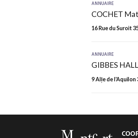
ANNUAIRE
COCHET Math
16 Rue du Suroit 
ANNUAIRE
GIBBES HALL
9 All̩e de l'Aquil
COO