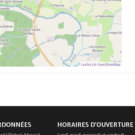
Leaflet
| ©
OpenStreetMap
RDONNÉES
HORAIRES D’OUVERTURE
rd Villebois Mareuil
Lundi, mardi, mercredi et vendredi :