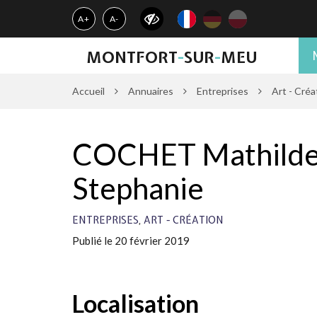
Gestion des traceurs
A+
A-
MONTFORT
-
SUR
-
MEU
Accueil
Annuaires
Entreprises
Art - Créa
COCHET Mathild
Stephanie
,
ENTREPRISES
ART - CRÉATION
Publié le 20 février 2019
Localisation