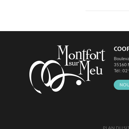
COO
Bouleva
35160 
Tél :
02 
NOU
PLAN DU SI