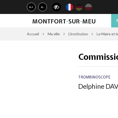
Gestion des traceurs
A+
A-
MONTFORT
-
SUR
-
MEU
Accueil
Ma ville
L’institution
Le Maire et l
Commissio
TROMBINOSCOPE
Delphine DA