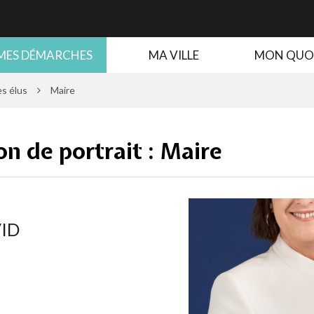
MES DÉMARCHES
MA VILLE
MON QUO
es élus
Maire
n de portrait :
Maire
VID