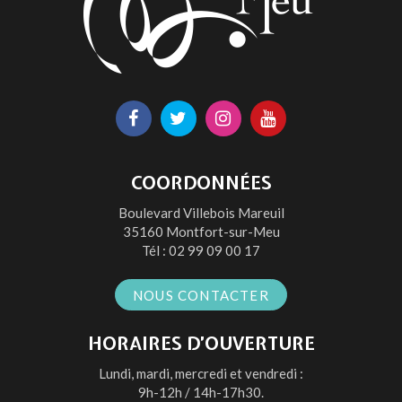
Lien
Lien
Lien
Lien
vers
vers
vers
vers
le
le
le
la
COORDONNÉES
compte
compte
compte
chaîne
Boulevard Villebois Mareuil
Facebook
Twitter
Instagram
Youtube
35160 Montfort-sur-Meu
Tél :
02 99 09 00 17
NOUS CONTACTER
HORAIRES D’OUVERTURE
Lundi, mardi, mercredi et vendredi :
9h-12h / 14h-17h30.