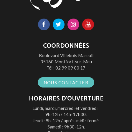
Lien
Lien
Lien
Lien
vers
vers
vers
vers
le
le
le
la
COORDONNÉES
compte
compte
compte
chaîne
Boulevard Villebois Mareuil
Facebook
Twitter
Instagram
Youtube
35160 Montfort-sur-Meu
Tél :
02 99 09 00 17
NOUS CONTACTER
HORAIRES D’OUVERTURE
Lundi, mardi, mercredi et vendredi :
9h-12h / 14h-17h30.
Jeudi : 9h-12h / après-midi : fermé.
Samedi : 9h30-12h.