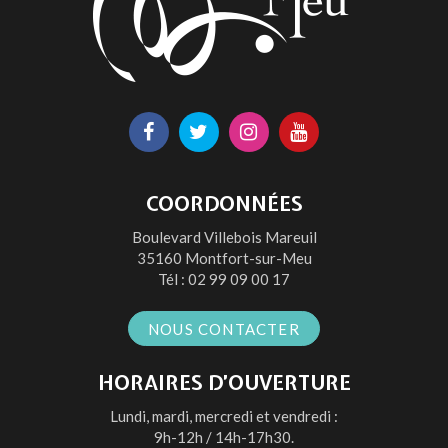
Lien
Lien
Lien
Lien
vers
vers
vers
vers
le
le
le
la
COORDONNÉES
compte
compte
compte
chaîne
Boulevard Villebois Mareuil
Facebook
Twitter
Instagram
Youtube
35160 Montfort-sur-Meu
Tél :
02 99 09 00 17
NOUS CONTACTER
HORAIRES D’OUVERTURE
Lundi, mardi, mercredi et vendredi :
9h-12h / 14h-17h30.