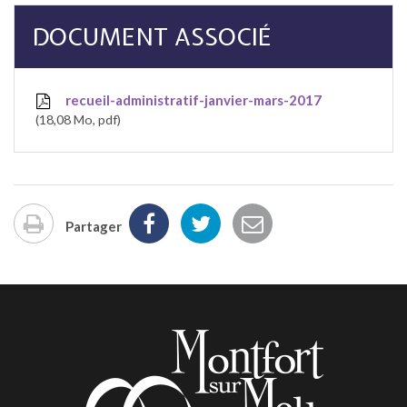
DOCUMENT ASSOCIÉ
recueil-administratif-janvier-mars-2017
18,08 Mo, pdf
Partager
Imprimer
la
page