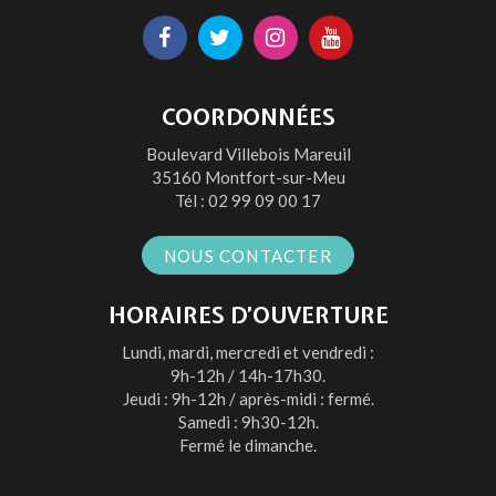
Lien
Lien
Lien
Lien
vers
vers
vers
vers
le
le
le
la
COORDONNÉES
compte
compte
compte
chaîne
Boulevard Villebois Mareuil
Facebook
Twitter
Instagram
Youtube
35160 Montfort-sur-Meu
Tél :
02 99 09 00 17
NOUS CONTACTER
HORAIRES D’OUVERTURE
Lundi, mardi, mercredi et vendredi :
9h-12h / 14h-17h30.
Jeudi : 9h-12h / après-midi : fermé.
Samedi : 9h30-12h.
Fermé le dimanche.