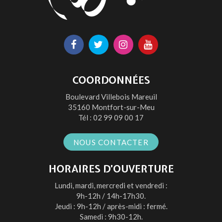
Lien
Lien
Lien
Lien
vers
vers
vers
vers
le
le
le
la
COORDONNÉES
compte
compte
compte
chaîne
Boulevard Villebois Mareuil
Facebook
Twitter
Instagram
Youtube
35160 Montfort-sur-Meu
Tél :
02 99 09 00 17
NOUS CONTACTER
HORAIRES D’OUVERTURE
Lundi, mardi, mercredi et vendredi :
9h-12h / 14h-17h30.
Jeudi : 9h-12h / après-midi : fermé.
Samedi : 9h30-12h.