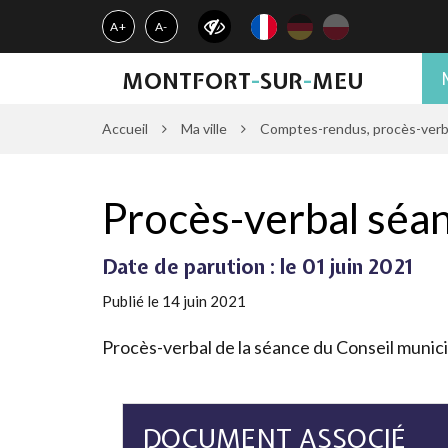
Gestion des traceurs
A+
A-
MONTFORT
-
SUR
-
MEU
Accueil
Ma ville
Comptes-rendus, procès-verbau
Procès-verbal séa
Date de parution : le 01 juin 2021
Publié le 14 juin 2021
Procès-verbal de la séance du Conseil munici
DOCUMENT ASSOCIÉ