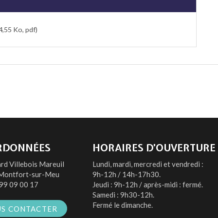
4,55 Ko, pdf
RDONNÉES
HORAIRES D’OUVERTURE
rd Villebois Mareuil
Lundi, mardi, mercredi et vendredi :
Montfort-sur-Meu
9h-12h / 14h-17h30.
99 09 00 17
Jeudi : 9h-12h / après-midi : fermé.
Samedi : 9h30-12h.
Fermé le dimanche.
S CONTACTER