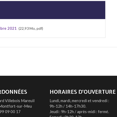
mbre 2021
22,93 Mo, pdf
RDONNÉES
HORAIRES D’OUVERTURE
rd Villebois Mareuil
Lundi, mardi, mercredi et vendredi :
Montfort-sur-Meu
9h-12h / 14h-17h30.
99 09 00 17
Jeudi : 9h-12h / après-midi : fermé.