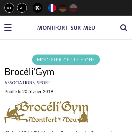
Gestion des traceurs
A+
A-
Menu
MONTFORT
-
SUR
-
MEU
MODIFIER CETTE FICHE
Brocéli’Gym
,
ASSOCIATIONS
SPORT
Publié le 20 février 2019