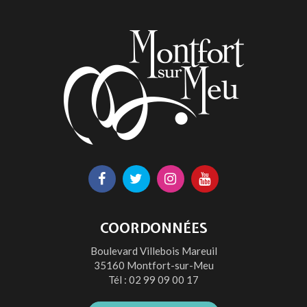
page
Lien
Lien
Lien
Lien
vers
vers
vers
vers
le
le
le
la
COORDONNÉES
compte
compte
compte
chaîne
Boulevard Villebois Mareuil
Facebook
Twitter
Instagram
Youtube
35160 Montfort-sur-Meu
Tél :
02 99 09 00 17