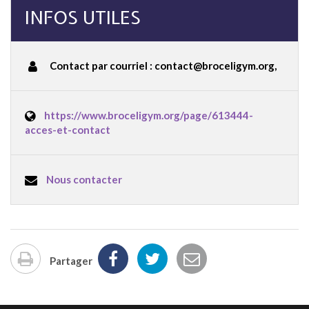
INFOS UTILES
Contact par courriel : contact@broceligym.org
,
https://www.broceligym.org/page/613444-
acces-et-contact
Nous contacter
Partager
Imprimer
la