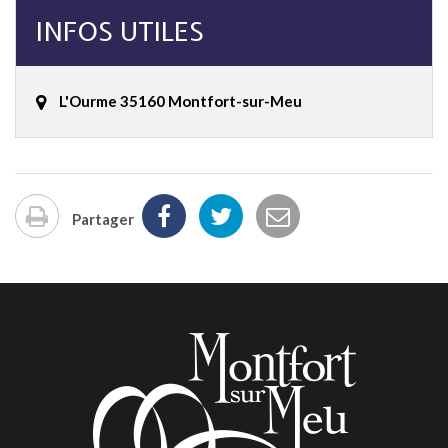
INFOS UTILES
L'Ourme 35160 Montfort-sur-Meu
Partager
Imprimer
la
page