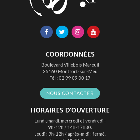
Lien
Lien
Lien
Lien
vers
vers
vers
vers
le
le
le
la
COORDONNÉES
compte
compte
compte
chaîne
Boulevard Villebois Mareuil
Facebook
Twitter
Instagram
Youtube
35160 Montfort-sur-Meu
Tél :
02 99 09 00 17
NOUS CONTACTER
HORAIRES D’OUVERTURE
Lundi, mardi, mercredi et vendredi :
9h-12h / 14h-17h30.
Jeudi : 9h-12h / après-midi : fermé.