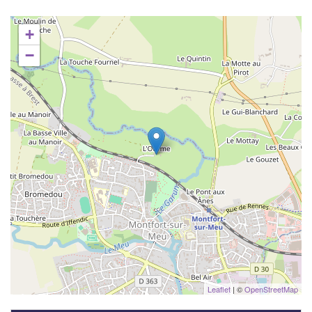
+
−
Leaflet
| ©
OpenStreetMap