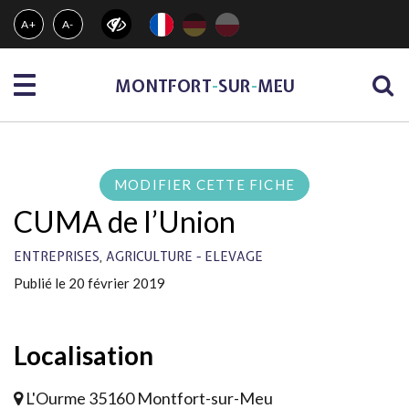
Gestion des traceurs
A+
A-
Menu
MONTFORT
-
SUR
-
MEU
MODIFIER CETTE FICHE
CUMA de l’Union
,
ENTREPRISES
AGRICULTURE - ELEVAGE
Publié le 20 février 2019
Localisation
L'Ourme 35160 Montfort-sur-Meu