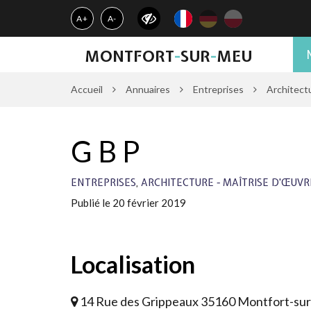
Gestion des traceurs
A+
A-
MONTFORT
-
SUR
-
MEU
Accueil
Annuaires
Entreprises
Architectu
G B P
,
ENTREPRISES
ARCHITECTURE - MAÎTRISE D'ŒUVR
Publié le 20 février 2019
Localisation
14 Rue des Grippeaux 35160 Montfort-su