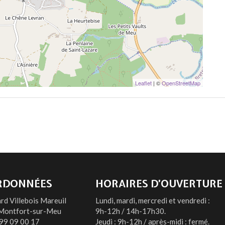
Leaflet
| ©
OpenStreetMap
RDONNÉES
HORAIRES D’OUVERTURE
rd Villebois Mareuil
Lundi, mardi, mercredi et vendredi :
Montfort-sur-Meu
9h-12h / 14h-17h30.
99 09 00 17
Jeudi : 9h-12h / après-midi : fermé.