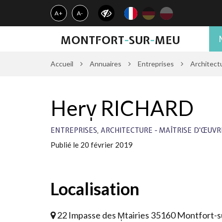
Gestion des traceurs
A+
A-
MONTFORT
-
SUR
-
MEU
Accueil
Annuaires
Entreprises
Architectu
Herv̩ RICHARD
,
ENTREPRISES
ARCHITECTURE - MAÎTRISE D'ŒUVR
Publié le 20 février 2019
Localisation
22 Impasse des M̩tairies 35160 Montfort-