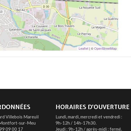
Leaflet
| ©
OpenStreetMap
RDONNÉES
HORAIRES D’OUVERTURE
rd Villebois Mareuil
Lundi, mardi, mercredi et vendredi :
Montfort-sur-Meu
9h-12h / 14h-17h30.
99 09 00 17
Jeudi : 9h-12h / après-midi : fermé.