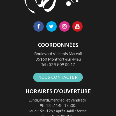
Lien
Lien
Lien
Lien
vers
vers
vers
vers
le
le
le
la
COORDONNÉES
compte
compte
compte
chaîne
Boulevard Villebois Mareuil
Facebook
Twitter
Instagram
Youtube
35160 Montfort-sur-Meu
Tél :
02 99 09 00 17
NOUS CONTACTER
HORAIRES D’OUVERTURE
Lundi, mardi, mercredi et vendredi :
9h-12h / 14h-17h30.
Jeudi : 9h-12h / après-midi : fermé.