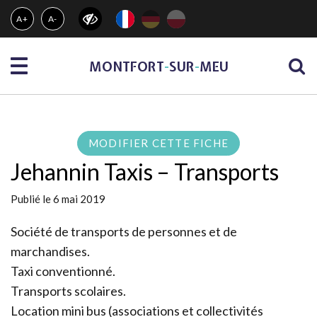
Gestion des traceurs
A+
A-
Menu
MONTFORT
-
SUR
-
MEU
MODIFIER CETTE FICHE
Jehannin Taxis – Transports
Publié le 6 mai 2019
Société de transports de personnes et de
marchandises.
Taxi conventionné.
Transports scolaires.
Location mini bus (associations et collectivités