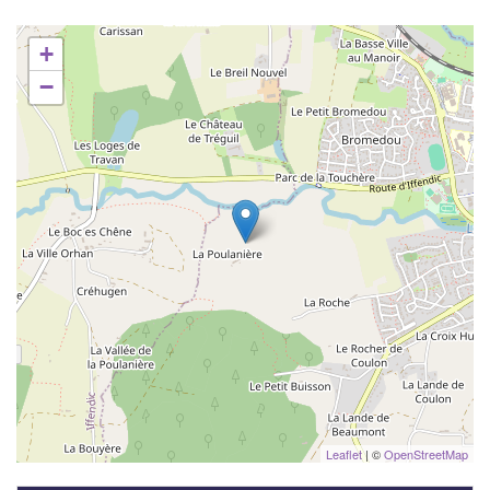
+
−
Leaflet
| ©
OpenStreetMap