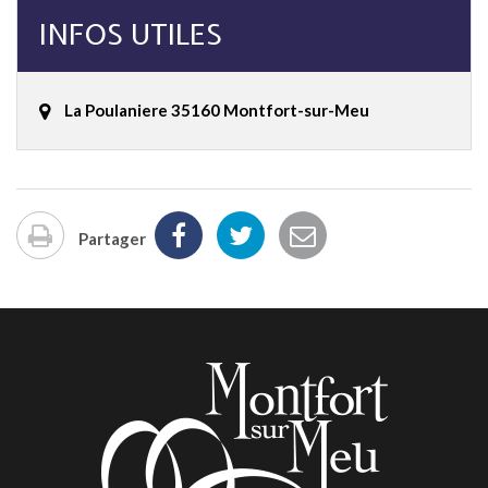
INFOS UTILES
La Poulaniere 35160 Montfort-sur-Meu
Partager
Imprimer
la
page