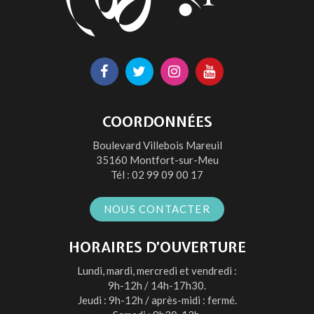
Lien
Lien
Lien
Lien
vers
vers
vers
vers
le
le
le
la
COORDONNÉES
compte
compte
compte
chaîne
Boulevard Villebois Mareuil
Facebook
Twitter
Instagram
Youtube
35160 Montfort-sur-Meu
Tél :
02 99 09 00 17
NOUS CONTACTER
HORAIRES D’OUVERTURE
Lundi, mardi, mercredi et vendredi :
9h-12h / 14h-17h30.
Jeudi : 9h-12h / après-midi : fermé.