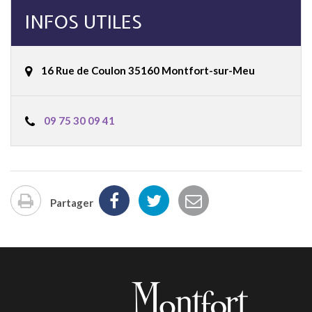
INFOS UTILES
16 Rue de Coulon 35160 Montfort-sur-Meu
09 75 30 09 41
Partager
Imprimer
la
page