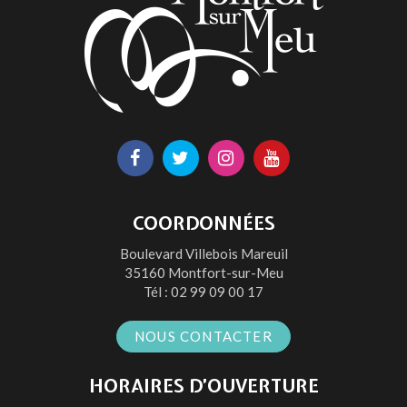
Lien
Lien
Lien
Lien
vers
vers
vers
vers
le
le
le
la
COORDONNÉES
compte
compte
compte
chaîne
Boulevard Villebois Mareuil
Facebook
Twitter
Instagram
Youtube
35160 Montfort-sur-Meu
Tél :
02 99 09 00 17
NOUS CONTACTER
HORAIRES D’OUVERTURE