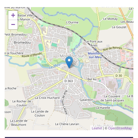
+
−
Leaflet
| ©
OpenStreetMap