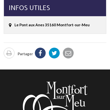
INFOS UTILES
Le Pont aux Anes 35160 Montfort-sur-Meu
Partager
Imprimer
la
page