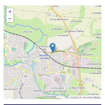
+
−
Leaflet
| ©
OpenStreetMap