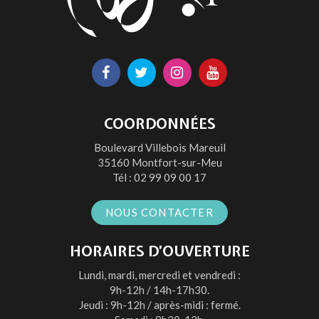
Lien
Lien
Lien
Lien
vers
vers
vers
vers
le
le
le
la
COORDONNÉES
compte
compte
compte
chaîne
Boulevard Villebois Mareuil
Facebook
Twitter
Instagram
Youtube
35160 Montfort-sur-Meu
Tél :
02 99 09 00 17
NOUS CONTACTER
HORAIRES D’OUVERTURE
Lundi, mardi, mercredi et vendredi :
9h-12h / 14h-17h30.
Jeudi : 9h-12h / après-midi : fermé.