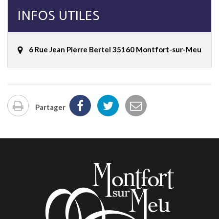
INFOS UTILES
6 Rue Jean Pierre Bertel 35160 Montfort-sur-Meu
Partager
Imprimer
la
page