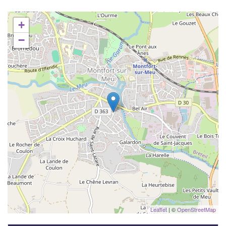
+
−
Leaflet
| ©
OpenStreetMap