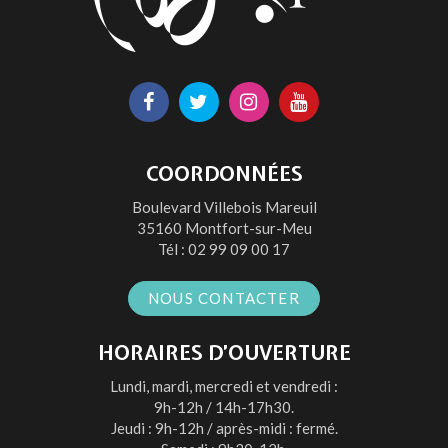
Lien
Lien
Lien
Lien
vers
vers
vers
vers
le
le
le
la
COORDONNÉES
compte
compte
compte
chaîne
Boulevard Villebois Mareuil
Facebook
Twitter
Instagram
Youtube
35160 Montfort-sur-Meu
Tél :
02 99 09 00 17
NOUS CONTACTER
HORAIRES D’OUVERTURE
Lundi, mardi, mercredi et vendredi :
9h-12h / 14h-17h30.
Jeudi : 9h-12h / après-midi : fermé.