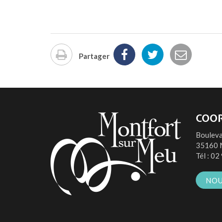
Partager
Imprimer
la
page
COO
Bouleva
35160 
Tél :
02 
NOU