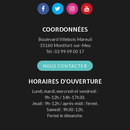
Lien
Lien
Lien
Lien
vers
vers
vers
vers
le
le
le
la
COORDONNÉES
compte
compte
compte
chaîne
Boulevard Villebois Mareuil
Facebook
Twitter
Instagram
Youtube
35160 Montfort-sur-Meu
Tél :
02 99 09 00 17
NOUS CONTACTER
HORAIRES D’OUVERTURE
Lundi, mardi, mercredi et vendredi :
9h-12h / 14h-17h30.
Jeudi : 9h-12h / après-midi : fermé.
Samedi : 9h30-12h.
Fermé le dimanche.