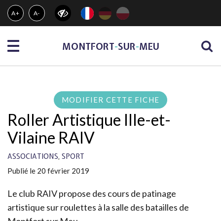
Gestion des traceurs
A+
A-
Menu
MONTFORT
-
SUR
-
MEU
MODIFIER CETTE FICHE
Roller Artistique Ille-et-
Vilaine RAIV
,
ASSOCIATIONS
SPORT
Publié le 20 février 2019
Le club RAIV propose des cours de patinage
artistique sur roulettes à la salle des batailles de