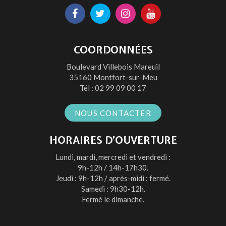
Lien
Lien
Lien
Lien
vers
vers
vers
vers
le
le
le
la
COORDONNÉES
compte
compte
compte
chaîne
Boulevard Villebois Mareuil
Facebook
Twitter
Instagram
Youtube
35160 Montfort-sur-Meu
Tél :
02 99 09 00 17
NOUS CONTACTER
HORAIRES D’OUVERTURE
Lundi, mardi, mercredi et vendredi :
9h-12h / 14h-17h30.
Jeudi : 9h-12h / après-midi : fermé.
Samedi : 9h30-12h.
Fermé le dimanche.