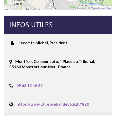
Leaflet
| ©
OpenStreetMap
INFOS UTILES
Lecomte Michel
,
Président
Montfort Communauté, 4 Place du Tribunal,
35160 Montfort-sur-Meu, France
09 66 13 46 85
https://www.utlbroceliande35.bzh/%20