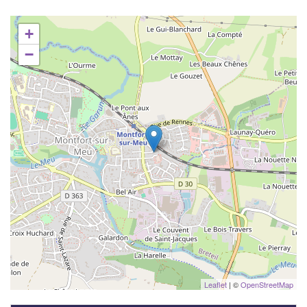
+
−
Leaflet
| ©
OpenStreetMap