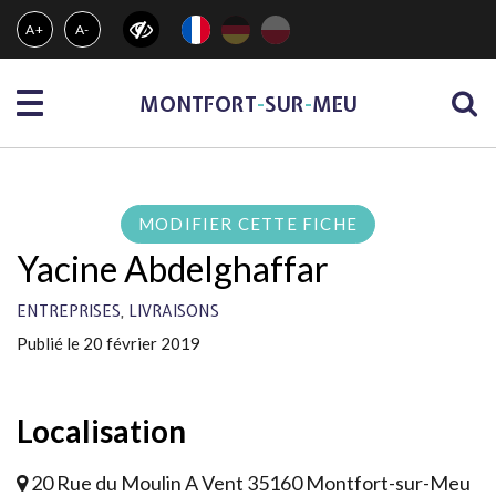
Gestion des traceurs
A+
A-
Menu
MONTFORT
-
SUR
-
MEU
MODIFIER CETTE FICHE
Yacine Abdelghaffar
,
ENTREPRISES
LIVRAISONS
Publié le 20 février 2019
Localisation
20 Rue du Moulin A Vent 35160 Montfort-sur-Meu