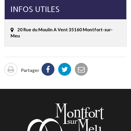
INFOS UTILES
20 Rue du Moulin A Vent 35160 Montfort-sur-
Meu
Partager
Imprimer
la
page