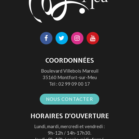
Lien
Lien
Lien
Lien
vers
vers
vers
vers
le
le
le
la
COORDONNÉES
compte
compte
compte
chaîne
Boulevard Villebois Mareuil
Facebook
Twitter
Instagram
Youtube
35160 Montfort-sur-Meu
Tél :
02 99 09 00 17
NOUS CONTACTER
HORAIRES D’OUVERTURE
Lundi, mardi, mercredi et vendredi :
9h-12h / 14h-17h30.