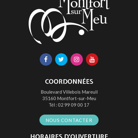
Lien
Lien
Lien
Lien
vers
vers
vers
vers
le
le
le
la
COORDONNÉES
compte
compte
compte
chaîne
Boulevard Villebois Mareuil
Facebook
Twitter
Instagram
Youtube
35160 Montfort-sur-Meu
Tél :
02 99 09 00 17
NOUS CONTACTER
HORAIRES D’OUVERTURE