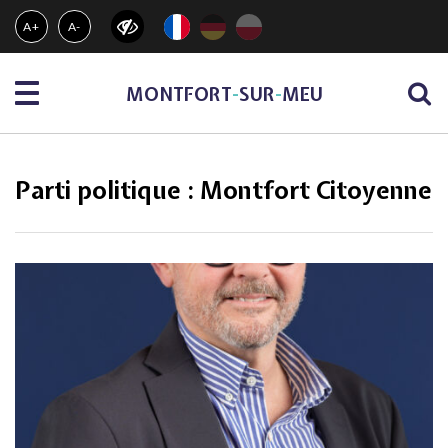
Gestion des traceurs
A+
A-
Menu
MONTFORT
-
SUR
-
MEU
Parti politique :
Montfort Citoyenne