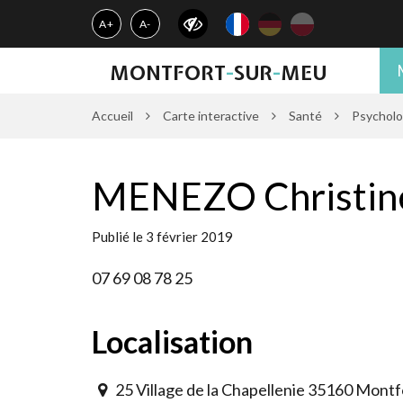
Gestion des traceurs
A+
A-
MONTFORT
-
SUR
-
MEU
Accueil
Carte interactive
Santé
Psychol
MENEZO Christin
Publié le 3 février 2019
07 69 08 78 25
Localisation
25 Village de la Chapellenie 35160 Mont