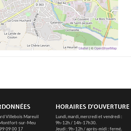
Leaflet
| ©
OpenStreetMap
RDONNÉES
HORAIRES D’OUVERTURE
rd Villebois Mareuil
Lundi, mardi, mercredi et vendredi :
Montfort-sur-Meu
9h-12h / 14h-17h30.
99 09 00 17
Jeudi : 9h-12h / après-midi : fermé.