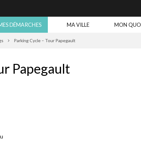
MES DÉMARCHES
MA VILLE
MON QUO
gs
Parking Cycle – Tour Papegault
ur Papegault
eu