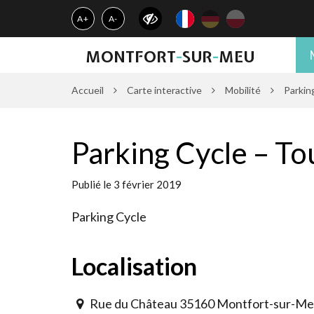
Gestion des traceurs
A+
A-
MONTFORT
-
SUR
-
MEU
Accueil
Carte interactive
Mobilité
Parkin
Parking Cycle – To
Publié le 3 février 2019
Parking Cycle
Localisation
Rue du Château 35160 Montfort-sur-M