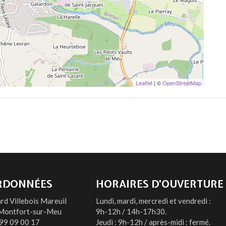
Leaflet
| ©
OpenStreetMap
RDONNÉES
HORAIRES D’OUVERTURE
rd Villebois Mareuil
Lundi, mardi, mercredi et vendredi :
Montfort-sur-Meu
9h-12h / 14h-17h30.
99 09 00 17
Jeudi : 9h-12h / après-midi : fermé.