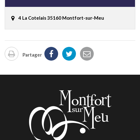
4 La Cotelais 35160 Montfort-sur-Meu
Partager
Imprimer
la
page