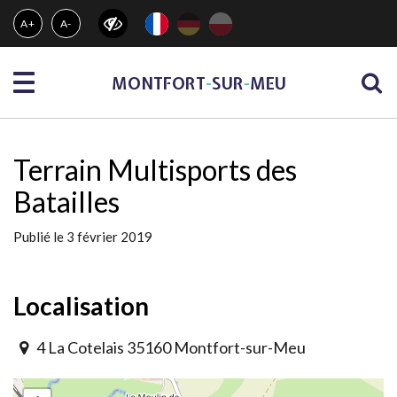
Gestion des traceurs
A+
A-
Menu
MONTFORT
-
SUR
-
MEU
Terrain Multisports des
Batailles
Publié le 3 février 2019
Localisation
4 La Cotelais 35160 Montfort-sur-Meu