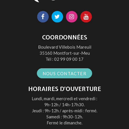
Lien
Lien
Lien
Lien
vers
vers
vers
vers
le
le
le
la
COORDONNÉES
compte
compte
compte
chaîne
Boulevard Villebois Mareuil
Facebook
Twitter
Instagram
Youtube
35160 Montfort-sur-Meu
Tél :
02 99 09 00 17
NOUS CONTACTER
HORAIRES D’OUVERTURE
Lundi, mardi, mercredi et vendredi :
9h-12h / 14h-17h30.
Jeudi : 9h-12h / après-midi : fermé.
Samedi : 9h30-12h.
Fermé le dimanche.