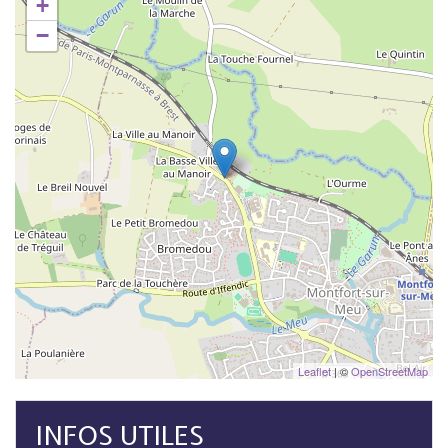
+
−
Leaflet
| ©
OpenStreetMap
INFOS UTILES